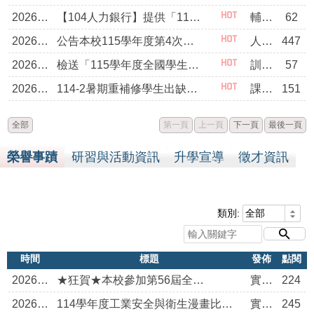
2026/08/05
【104人力銀行】提供「115分科落點分析」
輔導室
62
2026/08/05
公告本校115學年度第4次教師甄選（代理教師）簡章
人事室
447
2026/08/05
檢送「115學年度全國學生創意戲劇比賽實施要點（下稱 本要點）」1份，請查照。
訓育組
57
2026/08/04
114-2暑期重補修學生出缺勤查詢
課務組
151
全部
第一頁
上一頁
下一頁
最後一頁
榮譽事蹟
研習與活動資訊
升學宣導
徵才資訊
類別:
時間
標題
發佈
點閱
2026/08/04
★狂賀★本校參加第56屆全國技能競賽勇奪3金、4銀、2銅、5優勝、5佳作
實習處
224
2026/06/11
114學年度工業安全與衛生漫畫比賽獲獎名單
實習組
245