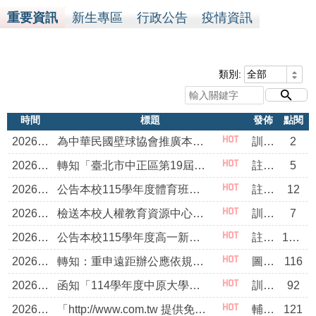
重要資訊
新生專區
行政公告
疫情資訊
類別:
時間
標題
發佈
點閱
2026/08/07
為中華民國壁球協會推廣本市學校發展壁球社團一案，歡 迎有意願發展者，逕洽中華民國壁球協會提供專業協助， 請查照。
訓育組
2
2026/08/07
轉知「臺北市中正區第19屆民俗委員會114學年度民俗獎學金」
註冊組
5
2026/08/07
公告本校115學年度體育班轉學考錄取名單
註冊組
12
2026/08/07
檢送本校人權教育資源中心辦理115學年度上學期「人權 及轉型正義課程入校推廣計畫」實施計畫，敬請惠予宣傳 週知並鼓勵貴校學生社團申請，詳如說明，請查照。
訓育組
7
2026/08/06
公告本校115學年度高一新生編班名冊，請查閱。
註冊組
1094
2026/08/06
轉知：重申遠距辦公應依規定使用虛擬私人網路（VPN），並請加強宣導教職員工妥善保管「臺北市校園單一身分驗證服務」帳號密碼一案，請查照。
圖書館書記
116
2026/08/06
函知「114學年度中原大學服務學習年刊」線上閱覽資 訊，請查照並惠予公告。
訓育組
92
2026/08/05
「http://www.com.tw 提供免費115年分科測驗落點分析系統」
輔導室
121