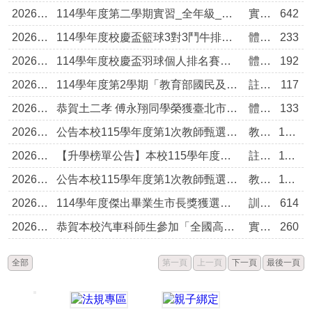
2026/05/25
114學年度第二學期實習_全年級_工場幹部證書
實習組
642
2026/05/21
114學年度校慶盃籃球3對3鬥牛排名賽成績
體育組
233
2026/05/21
114學年度校慶盃羽球個人排名賽成績
體育組
192
2026/05/12
114學年度第2學期「教育部國民及學前教育署均衡教育發展獎勵國民中學畢業生升學當地高級中等學校獎學金獲獎名單」
註冊組
117
2026/05/11
恭賀土二孝 傅永翔同學榮獲臺北市114學年度教育盃中小學滑輪溜冰錦標賽 花式類高中男生組規定圖型 第1名
體育組
133
2026/05/06
公告本校115學年度第1次教師甄選【體育科】「初試-術科能力測驗」相關訊息，請考生詳閱。
教學組
1207
2026/05/05
【升學榜單公告】本校115學年度『科技校院繁星計畫』推薦學生分發結果，請參閱。
註冊組
1128
2026/05/05
公告本校115學年度第1次教師甄選初試相關訊息，請考生詳閱。
教學組
1198
2026/05/04
114學年度傑出畢業生市長獎獲選名單
訓育組
614
2026/05/02
恭賀本校汽車科師生參加「全國高級中等學校專業群科115年專題實作及創意競賽」決賽，榮獲動力機械群【專題組】第一名
實習處
260
全部
第一頁
上一頁
下一頁
最後一頁