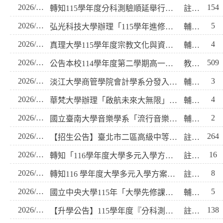
2026/07/09
154
轉知115學年度分科測驗順延舉行相關事宜
註冊組
2026/07/09
5
弘光科技大學辦理「115學年進修部獨立招生及說明會」資訊
輔導室
2026/07/06
4
真理大學115學年度宗教文化與資訊管理學系單獨招生
輔導室
2026/06/23
509
公告本校114學年度第二學期高一、高二學生學習歷程檔案處理時程及敘獎規定。
教務處
2026/06/22
3
淡江大學商管學院會計學系分發入學新生獎學金
輔導室
2026/06/16
4
華梵大學辦理「啟航未來大無限」系列活動
輔導室
2026/06/16
2
國立臺南大學音樂學系「流行音樂組」招生不採計術科成績
輔導室
2026/06/15
264
【招生公告】臺北市二區高級中等學校適性轉學報名簡 章章
註冊組
2026/06/09
16
轉知「116學年度大學多元入學方案-高中種子教師實體說明會」
註冊組
2026/06/09
8
轉知116 學年度大學多元入學方案全國家長學生分區說明會活動資訊
註冊組
2026/06/08
5
國立中央大學115年「大學先修課程資訊平臺」課程資訊
輔導室
2026/06/07
138
【升學公告】115學年度『分科測驗』校內集體報名與報考注意事項，請知悉。
註冊組