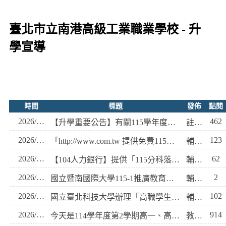
臺北市立南港高級工業職業學校 - 升
學宣導
時間
標題
發佈
點閱
2026/07/13
462
【升學重要公告】有關115學年度四技二專日間部聯合登記分發入學招生繳費事宜
註冊組
2026/08/05
123
「http://www.com.tw 提供免費115年分科測驗落點分析系統」
輔導室
2026/08/05
62
【104人力銀行】提供「115分科落點分析」
輔導室
2026/07/30
2
國立暨南國際大學115-1推廣教育課程招生
輔導室
2026/07/24
102
國立臺北科技大學辦理「高職學生預修大學課程」，請欲申請同學於8/3前備齊書面資料向學校申請!
輔導室
2026/07/14
914
今天是114學年度第2學期高一、高二學生學習歷程檔案上傳最後一天，請把握時間，加油。
教務處