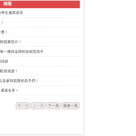
標題
科學生優異表現
！！
手獎！
！附競賽照片！
國唯一獲得金牌的技術型高中
創佳績
！歡迎就讀！
學以及參與競賽的高手們！
，通過名單！
第一頁
上一頁
下一頁
最後一頁