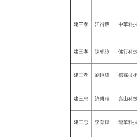
建三孝
江衍毅
中華科
建三孝
陳睿諒
健行科
建三孝
劉恆瑋
德霖技
建三忠
許凱程
崑山科
建三忠
李育樺
龍華科