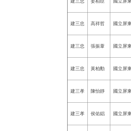
建三忠
姜柏臣
國立屏
建三忠
高祥哲
國立屏
建三忠
張振葦
國立屏
建三忠
黃柏勳
國立屏
建三孝
陳怡靜
國立屏
建三孝
侯佑錩
國立屏