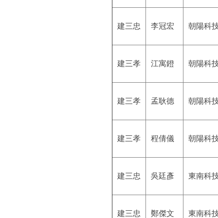
建三忠
李冠宏
朝陽科
建三孝
江寓鐙
朝陽科
建三孝
孟耿德
朝陽科
建三孝
程倩儀
朝陽科
建三忠
吳廷彥
東南科
建三忠
鄭傑文
東南科