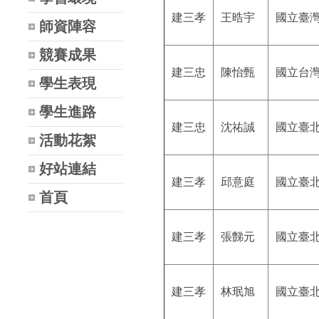
建三孝
王晧宇
國立臺
師資陣容
競賽成果
建三忠
陳怡甄
國立台
學生表現
學生進路
建三忠
沈祐誠
國立臺
活動花絮
好站連結
建三孝
邱意庭
國立臺
首頁
建三孝
張豑元
國立臺
建三孝
林珉旭
國立臺