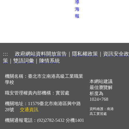
導
海
報
:::
政府網站資料開放宣告
｜
隱私權政策
｜
資訊安全政
策
｜
雙語詞彙
｜
陳情系統
機關名稱：臺北市立南港高級工業職業
本網站建議
學校
最佳瀏覽解
職安管理權責內部機構：實習處
析度為
1024×768
機關地址：11579臺北市南港區興中路
資料維護：南港
28
號
交通資訊
高工實習處
機關通報電話：(02)2782-5432 分機1401