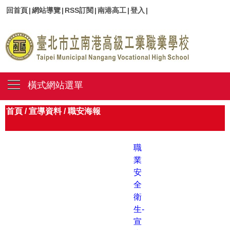
回首頁
|
網站導覽
|
RSS訂閱
|
南港高工
|
登入
|
橫式網站選單
首頁
/
宣導資料
/
職安海報
職
業
安
全
衛
生-
宣