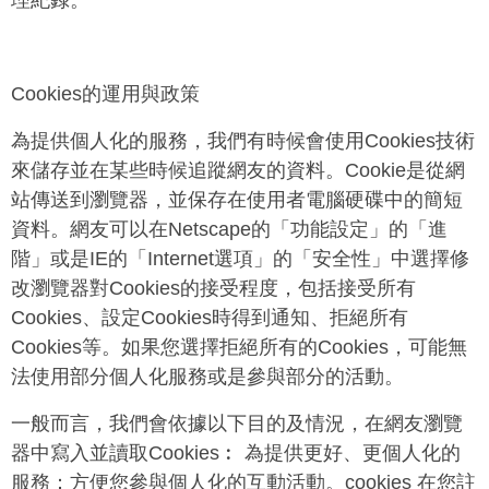
理紀錄。
Cookies
的運用與政策
為提供個人化的服務，我們有時候會使用
Cookies
技術
來儲存並在某些時候追蹤網友的資料。
Cookie
是從網
站傳送到瀏覽器，並保存在使用者電腦硬碟中的簡短
資料。網友可以在
Netscape
的「功能設定」的「進
階」或是
IE
的「
Internet
選項」的「安全性」中選擇修
改瀏覽器對
Cookies
的接受程度，包括接受所有
Cookies
、設定
Cookies
時得到通知、拒絕所有
Cookies
等。如果您選擇拒絕所有的
Cookies
，可能無
法使用部分個人化服務或是參與部分的活動。
一般而言，我們會依據以下目的及情況，在網友瀏覽
器中寫入並讀取
Cookies
︰
為提供更好、更個人化的
服務：方便您參與個人化的互動活動。
cookies
在您註