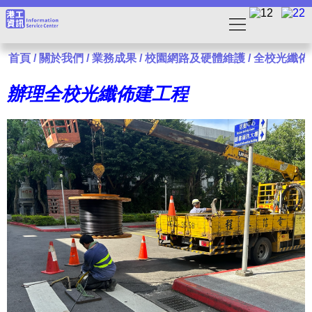
首頁
/
關於我們
/
業務成果
/
校園網路及硬體維護
/
全校光纖佈
辦理全校光纖佈建工程