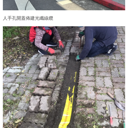
人手孔開蓋佈建光纖線纜