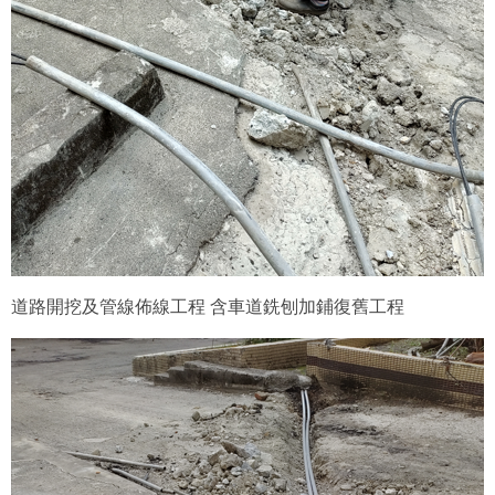
道路開挖及管線佈線工程 含車道銑刨加鋪復舊工程