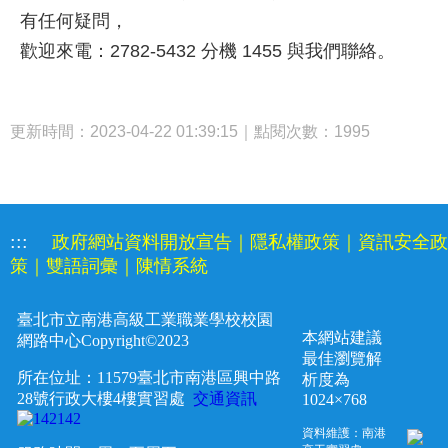
有任何疑問，
歡迎來電：2782-5432 分機 1455 與我們聯絡。
更新時間：2023-04-22 01:39:15｜點閱次數：1995
:::
政府網站資料開放宣告
｜
隱私權政策
｜
資訊安全政
策
｜
雙語詞彙
｜
陳情系統
臺北市立南港高級工業職業學校校園
本網站建議
網路中心
Copyright©2023
最佳瀏覽解
所在位址：11579臺北市南港區興中路
析度為
28
號行政大樓4樓實習處
交通資訊
1024×768
資料維護：南港