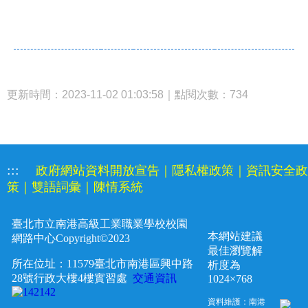
更新時間：2023-11-02 01:03:58｜點閱次數：734
:::
政府網站資料開放宣告
｜
隱私權政策
｜
資訊安全政
策
｜
雙語詞彙
｜
陳情系統
臺北市立南港高級工業職業學校校園
本網站建議
網路中心
Copyright©2023
最佳瀏覽解
所在位址：11579臺北市南港區興中路
析度為
28
號行政大樓4樓實習處
交通資訊
1024×768
資料維護：南港